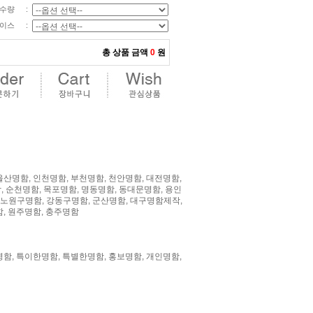
수량
:
이스
:
총 상품 금액
0
원