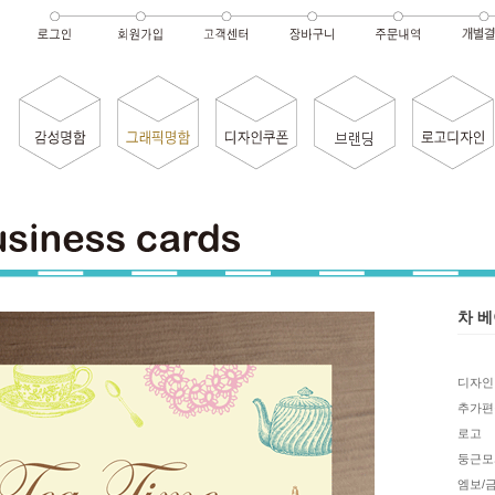
차 
디자인
추가편
로고
둥근모
엠보/